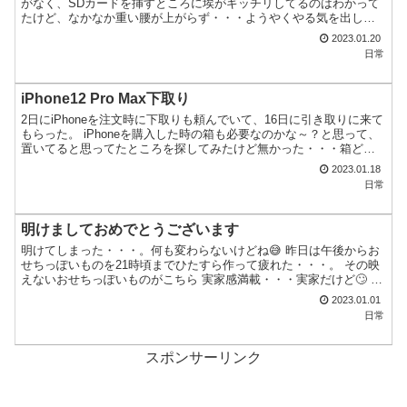
がなく、SDカードを挿すところに埃がギッチリしてるのはわかって
たけど、なかなか重い腰が上がらず・・・ようやくやる気を出し
た。 ケーブルを全て外して三和土たたきに移動し、とりあえ...
2023.01.20
日常
iPhone12 Pro Max下取り
2日にiPhoneを注文時に下取りも頼んでいて、16日に引き取りに来て
もらった。 iPhoneを購入した時の箱も必要なのかな～？と思って、
置いてると思ってたところを探してみたけど無かった・・・箱どこ
いった？😢 集荷してくれたのはヤマト運輸さ...
2023.01.18
日常
明けましておめでとうございます
明けてしまった・・・。何も変わらないけどね😅 昨日は午後からお
せちっぽいものを21時頃までひたすら作って疲れた・・・。 その映
えないおせちっぽいものがこちら 実家感満載・・・実家だけど🙄 一
部は出来合い物。 筑前煮はグチャグチャだし黒豆は少...
2023.01.01
日常
スポンサーリンク