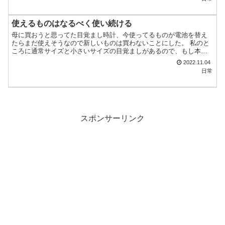
使えるものはなるべく使い続ける
母に買おうと思ってた目覚まし時計、今使ってるものが電池を替え
たらまだ使えそうなので新しいものは買わないことにした。 私のと
ころに通常サイズと小さいサイズの目覚ましがあるので、もし本当
に壊れたら通常サイズの方を使ってもらおう。 まだ使えるもの...
2022.11.04
日常
スポンサーリンク