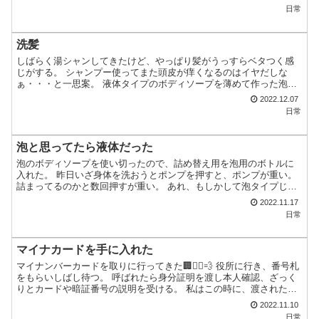
日常
洗髪
しばらく湯シャンしてきたけど、やっぱり髪がうっすらベタつく感
じがする。 シャンプー使ってまた頭皮が痒くなるのはイヤだしな
ぁ・・・と一思案。 液体タイプのボディソープを薄めて作った泡の
ボディソープを使う事にした。 泡をなるべく髪だけに馴染ませ...
2022.12.07
日常
泡と思ってたら液体だった
泡のボディソープを使い切ったので、詰め替え用を泡用のボトルに
入れた。 昨日いざ身体を洗おうとポンプを押すと、ポンプが重い。
詰まってるのかと数回押すが重い。 あれ、もしかして泡タイプじゃ
なくて液体タイプ・・・？ とりあえず入浴を済ませてから...
2022.11.17
日常
マイナカードを手に入れた
マイナンバーカードを取りに行ってきた🏢🏃‍♀️💨 役所に行き、番号札
をもらいしばし待つ。 呼ばれたら身分証明を渡し本人確認、ざっく
りとカードや暗証番号の説明を受ける。 私はこの時に、渡された用
紙に暗証番号を書き込んだ。 次は暗証番号をタブレ...
2022.11.10
日常