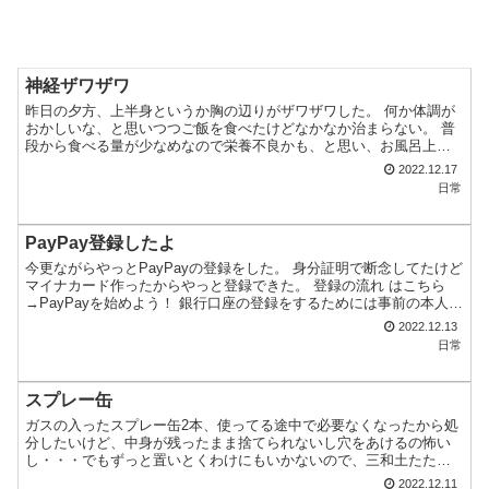
神経ザワザワ
昨日の夕方、上半身というか胸の辺りがザワザワした。 何か体調が
おかしいな、と思いつつご飯を食べたけどなかなか治まらない。 普
段から食べる量が少なめなので栄養不良かも、と思い、お風呂上り
にバナナとビタミンDのサプリとぶどう糖を摂取。 それが関...
2022.12.17
日常
PayPay登録したよ
今更ながらやっとPayPayの登録をした。 身分証明で断念してたけど
マイナカード作ったからやっと登録できた。 登録の流れ はこちら
→PayPayを始めよう！ 銀行口座の登録をするためには事前の本人確
認が必要。 この本人確認の手順11番でマイ...
2022.12.13
日常
スプレー缶
ガスの入ったスプレー缶2本、使ってる途中で必要なくなったから処
分したいけど、中身が残ったまま捨てられないし穴をあけるの怖い
し・・・でもずっと置いとくわけにもいかないので、三和土たたき
のところで1日数回プシュプシュして地道に中身を空からにして...
2022.12.11