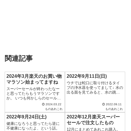
関連記事
2024年3月楽天のお買い物
2022年9月11日(日)
マラソン始まってますね
ウチでは蛇口に取り付けるタイ
プの浄水器を使ってまして↓ 水の
スーパーセールが終わったなー
出る面を見てみると、水の跳ね
と思ってたらもうマラソンです
返りとか、部品の継ぎ目あたり
か。 いつも何かしらのセールを
が汚れてたりするので、ちょこ
やってる感じがするなぁ・・・
2024.03.22
2022.09.11
ちょこ掃除する必要があります
まぁ実際そうなんだけど^^; 今日
ものあれこれ
ものあれこれ
な。 ペットボトルの水を買った
は、使ってみて良かったものを
りもしたけど、スーパーで買う
2022年9月24日(土)
2022年12月楽天スーパー
置いておきますね。 アスベルの
と運ぶのが...
シャンプー詰め替えボトル。 こ
セールで注文したもの
健康になろうと思ってたら逆に
れは...
不健康になったよ、という話。
12月にまとめてあれこれ購入。