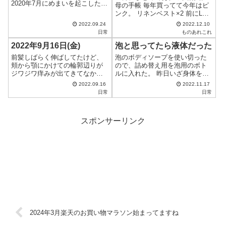
2020年7月にめまいを起こしたけ
母の手帳 毎年買ってて今年はピ
ども、めまいの薬は合わないの
ンク。 リネンベスト×2 前にLサ
で他の飲み薬2種類と点滴続けた
イズ買ったけど、横幅がある私
2022.09.24
2022.12.10
けど頭がフラフラして歩き回れ
でも少し大きい感じだったので
日常
ものあれこれ
ず、買い物もろくに行けないの
今回はMサイズを。 マイグラ
でネットスーパーを使ってた。
2022年9月16日(金)
泡と思ってたら液体だった
700g 6袋セット×2 フルグラに少
病院...
し飽きたので今回はマイ...
前髪しばらく伸ばしてたけど、
泡のボディソープを使い切った
頬から顎にかけての輪郭辺りが
ので、詰め替え用を泡用のボト
ジワジワ痒みが出てきてなかな
ルに入れた。 昨日いざ身体を洗
か治まらない。 これは前髪のせ
おうとポンプを押すと、ポンプ
2022.09.16
2022.11.17
いかも・・・と思い、切ってみ
が重い。 詰まってるのかと数回
日常
日常
た。 初めはシャンプーが原因か
押すが重い。 あれ、もしかして
な～？と思ったけど、９日間ほ
泡タイプじゃなくて液体タイ
どシャンプー使ってないし、後
プ・・・？ とりあえず入浴を済
スポンサーリンク
は髪かマスク...
ませてから...
2024年3月楽天のお買い物マラソン始まってますね