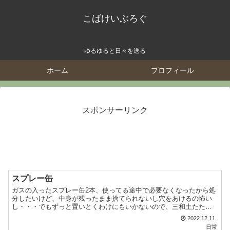
こばけいぶろぐ
ゆるゆると日々を送る
ホーム
プロフィール
スポンサーリンク
スプレー缶
ガスの入ったスプレー缶2本、使ってる途中で必要なくなったから処
分したいけど、中身が残ったまま捨てられないし穴をあけるの怖い
し・・・でもずっと置いとくわけにもいかないので、三和土たたき
のところで1日数回プシュプシュして地道に中身を空からにして...
2022.12.11
日常