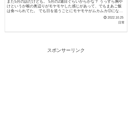
また5月の話だけども。 5月の2週目ぐらいからかな？ うっすら胸や
けというか喉の奥辺りがモヤモヤした感じがあって、でもまあご飯
は食べられてた。 でも日を追うごとにモヤモヤがムカムカ🤢にな
り、ご飯はほんの少しを口に運びチビチビ噛んでなんとか飲...
2022.10.25
日常
スポンサーリンク