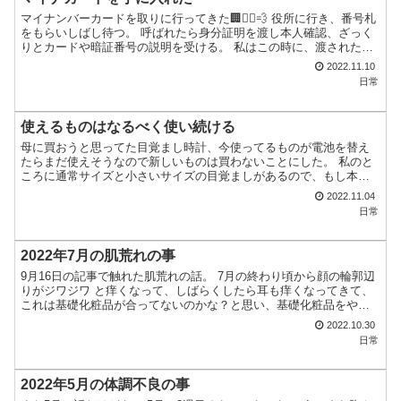
マイナンバーカードを取りに行ってきた🏢🏃‍♀️💨 役所に行き、番号札
をもらいしばし待つ。 呼ばれたら身分証明を渡し本人確認、ざっく
りとカードや暗証番号の説明を受ける。 私はこの時に、渡された用
紙に暗証番号を書き込んだ。 次は暗証番号をタブレ...
2022.11.10
日常
使えるものはなるべく使い続ける
母に買おうと思ってた目覚まし時計、今使ってるものが電池を替え
たらまだ使えそうなので新しいものは買わないことにした。 私のと
ころに通常サイズと小さいサイズの目覚ましがあるので、もし本当
に壊れたら通常サイズの方を使ってもらおう。 まだ使えるもの...
2022.11.04
日常
2022年7月の肌荒れの事
9月16日の記事で触れた肌荒れの話。 7月の終わり頃から顔の輪郭辺
りがジワジワ と痒くなって、しばらくしたら耳も痒くなってきて、
これは基礎化粧品が合ってないのかな？と思い、基礎化粧品をやめ
てコチラ↓ をしばらく塗ったけどイマイチ変化がなく、...
2022.10.30
日常
2022年5月の体調不良の事