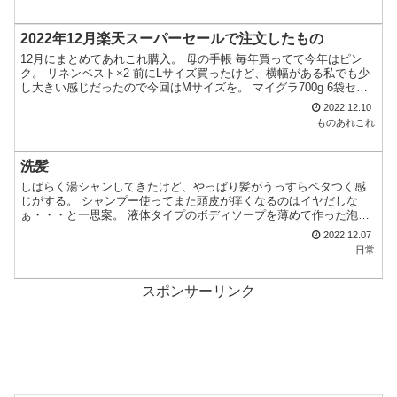
2022年12月楽天スーパーセールで注文したもの
12月にまとめてあれこれ購入。 母の手帳 毎年買ってて今年はピン
ク。 リネンベスト×2 前にLサイズ買ったけど、横幅がある私でも少
し大きい感じだったので今回はMサイズを。 マイグラ700g 6袋セッ
ト×2 フルグラに少し飽きたので今回はマイ...
2022.12.10
ものあれこれ
洗髪
しばらく湯シャンしてきたけど、やっぱり髪がうっすらベタつく感
じがする。 シャンプー使ってまた頭皮が痒くなるのはイヤだしな
ぁ・・・と一思案。 液体タイプのボディソープを薄めて作った泡の
ボディソープを使う事にした。 泡をなるべく髪だけに馴染ませ...
2022.12.07
日常
スポンサーリンク