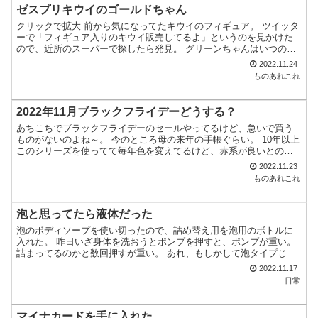
ゼスプリキウイのゴールドちゃん
クリックで拡大 前から気になってたキウイのフィギュア。 ツイッタ
ーで「フィギュア入りのキウイ販売してるよ」というのを見かけた
ので、近所のスーパーで探したら発見。 グリーンちゃんはいつの間
にか販売終了してたので今回はゴールドちゃんだけ。 フィ...
2022.11.24
ものあれこれ
2022年11月ブラックフライデーどうする？
あちこちでブラックフライデーのセールやってるけど、急いで買う
ものがないのよね～。 今のところ母の来年の手帳ぐらい。 10年以上
このシリーズを使ってて毎年色を変えてるけど、赤系が良いとのこ
とでピンクにしようと思う。 来月に楽天スーパーセールあ...
2022.11.23
ものあれこれ
泡と思ってたら液体だった
泡のボディソープを使い切ったので、詰め替え用を泡用のボトルに
入れた。 昨日いざ身体を洗おうとポンプを押すと、ポンプが重い。
詰まってるのかと数回押すが重い。 あれ、もしかして泡タイプじゃ
なくて液体タイプ・・・？ とりあえず入浴を済ませてから...
2022.11.17
日常
マイナカードを手に入れた