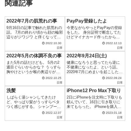
関連記事
2022年7月の肌荒れの事
PayPay登録したよ
9月16日の記事で触れた肌荒れの
今更ながらやっとPayPayの登録
話。 7月の終わり頃から顔の輪郭
をした。 身分証明で断念してた
辺りがジワジワ と痒くなって、
けどマイナカード作ったからや
しばらくしたら耳も痒くなって
っと登録できた。 登録の流れ は
2022.10.30
2022.12.13
きて、これは基礎化粧品が合っ
こちら→PayPayを始めよう！ 銀
日常
日常
てないのかな？と思い、基礎化
行口座の登録をするためには事
2022年5月の体調不良の事
2022年9月24日(土)
粧品をやめてコチラ↓ をしばらく
前の本人確認が必要。 この本人
塗ったけどイマイチ変化がな
確認の手順11番でマイ...
また5月の話だけども。 5月の2
健康になろうと思ってたら逆に
く、...
週目ぐらいからかな？ うっすら
不健康になったよ、という話。
胸やけというか喉の奥辺りがモ
2020年7月にめまいを起こしたけ
ヤモヤした感じがあって、でも
ども、めまいの薬は合わないの
2022.10.25
2022.09.24
まあご飯は食べられてた。 でも
で他の飲み薬2種類と点滴続けた
日常
日常
日を追うごとにモヤモヤがムカ
けど頭がフラフラして歩き回れ
洗髪
iPhone12 Pro Max下取り
ムカ🤢になり、ご飯はほんの少
ず、買い物もろくに行けないの
しを口に運びチビチビ噛んでな
でネットスーパーを使ってた。
しばらく湯シャンしてきたけ
2日にiPhoneを注文時に下取りも
んとか飲...
病院...
ど、やっぱり髪がうっすらベタ
頼んでいて、16日に引き取りに
つく感じがする。 シャンプー使
来てもらった。 iPhoneを購入し
ってまた頭皮が痒くなるのはイ
た時の箱も必要なのかな～？と
2022.12.07
2023.01.18
ヤだしなぁ・・・と一思案。 液
思って、置いてると思ってたと
日常
日常
体タイプのボディソープを薄め
ころを探してみたけど無かっ
て作った泡のボディソープを使
た・・・箱どこいった？😢 集荷
う事にした。 泡をなるべく髪だ
してくれたのはヤマト運輸さ...